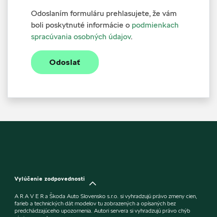
Odoslaním formuláru prehlasujete, že vám
boli poskytnuté informácie o
podmienkach
spracúvania osobných údajov
.
Odoslať
Vylúčenie zodpovednosti
A R A V E R a Škoda Auto Slovensko s.r.o. si vyhradzujú právo zmeny cien,
farieb a technických dát modelov tu zobrazených a opísaných bez
predchádzajúceho upozornenia. Autori servera si vyhradzujú právo chýb