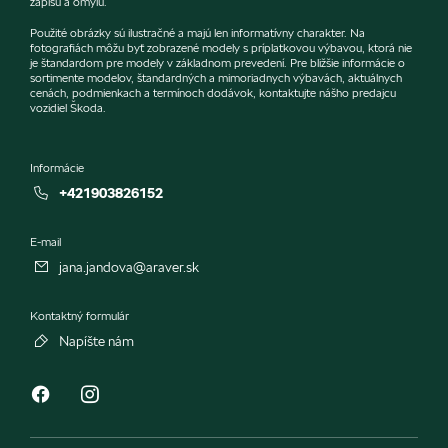
zápisu a omylu.
Použité obrázky sú ilustračné a majú len informatívny charakter. Na
fotografiách môžu byť zobrazené modely s príplatkovou výbavou, ktorá nie
je štandardom pre modely v základnom prevedení. Pre bližšie informácie o
sortimente modelov, štandardných a mimoriadnych výbavách, aktuálnych
cenách, podmienkach a termínoch dodávok, kontaktujte nášho predajcu
vozidiel Škoda.
Informácie
+421903826152
E-mail
jana.jandova@araver.sk
Kontaktný formulár
Napíšte nám