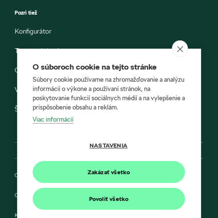
Pozri tiež
Konfigurátor
Testovacia jazda
O súboroch cookie na tejto stránke
Objednávka do servisu
Súbory cookie používame na zhromažďovanie a analýzu
informácií o výkone a používaní stránok, na
Vozidlá ihneď k odberu
poskytovanie funkcií sociálnych médií a na vylepšenie a
prispôsobenie obsahu a reklám.
Škoda E-shop
Viac informácií
NASTAVENIA
Zakázať všetko
Ochrana osobných údajov
Cookies
Povoliť všetko
Kontakt