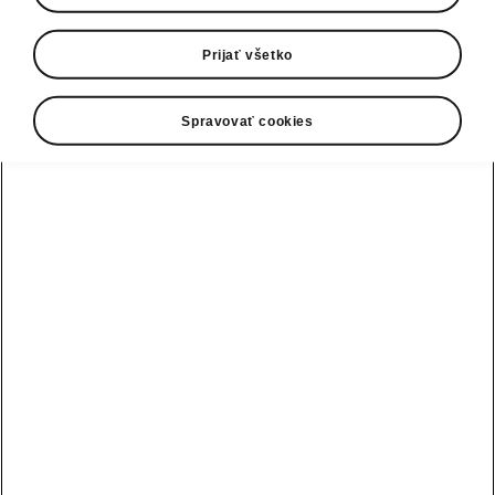
0800 124 125
E-mail
Prijať všetko
infolinka@skoda-auto.sk
Spravovať cookies
Kontaktný formulár
Pozri tiež
Skladové vozidlá
Konfigurátor
Testovacia jazda
Nájsť predajcu alebo servis