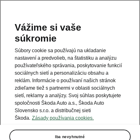
Vážime si vaše
Právna informácia
súkromie
Škoda Auto Slovensko s.r.o. si vyhradzuje právo zmeny cien, farieb a
technických dát modelov tu zobrazených a opísaných bez
Súbory cookie sa používajú na ukladanie
predchádzajúceho upozornenia. Autori servera si vyhradzujú právo
chýb zápisu a omylu.
nastavení a predvolieb, na štatistiku a analýzu
používateľského správania, poskytovanie funkcií
Použité obrázky sú ilustračné a majú len informatívny charakter. Na
fotografiách môžu byť zobrazené modely s príplatkovou výbavou, ktorá
sociálnych sietí a personalizáciu obsahu a
nie je štandardom pre modely v základnom prevedení. Pre bližšie
informácie o sortimente modelov, štandardných a mimoriadnych
reklám. Informácie o používaní našich stránok
výbavách, aktuálnych cenách, podmienkach a termínoch dodávok,
zdieľame tiež s partnermi v oblasti sociálnych
kontaktujte svojho autorizovaného predajcu vozidiel Škoda.
sietí, reklamy a analýzy. Svoj súhlas poskytujete
spoločnosti Škoda Auto a.s., Škoda Auto
Autorizácia poskytovania audiovizuálnej mediálnej služby na
Slovensko s.r.o. a distribučnej sieti
požiadanie č. AP/78
Škoda.
Zásady používania cookies.
Infolinka
Iba nevyhnutné