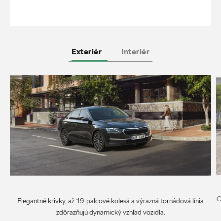
Exteriér
Interiér
O
Elegantné krivky, až 19-palcové kolesá a výrazná tornádová línia
zdôrazňujú dynamický vzhľad vozidla.