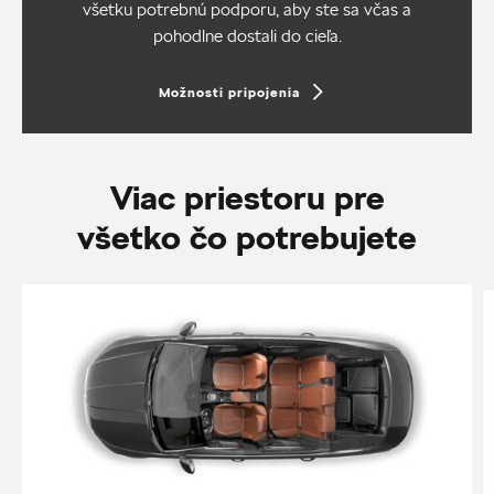
všetku potrebnú podporu, aby ste sa včas a
pohodlne dostali do cieľa.
Možnosti pripojenia
Viac priestoru pre
všetko čo potrebujete