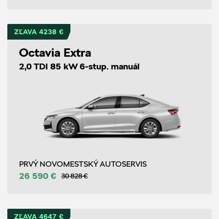
ZĽAVA 4238 €
Octavia Extra
2,0 TDI 85 kW 6-stup. manuál
PRVÝ NOVOMESTSKÝ AUTOSERVIS
26 590 €
30 828 €
ZĽAVA 4647 €