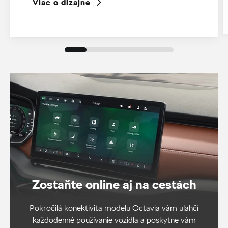
Viac o dizajne
Zostaňte online aj na cestách
Pokročilá konektivita modelu Octavia vám uľahčí
každodenné používanie vozidla a poskytne vám