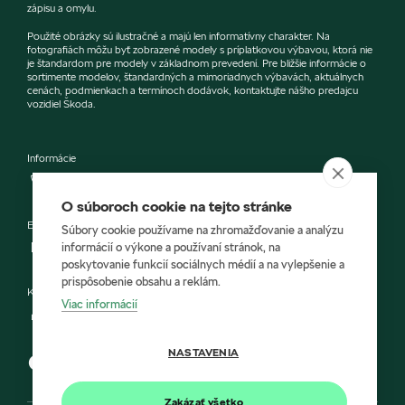
zápisu a omylu.
Použité obrázky sú ilustračné a majú len informatívny charakter. Na
fotografiách môžu byť zobrazené modely s príplatkovou výbavou, ktorá nie
je štandardom pre modely v základnom prevedení. Pre bližšie informácie o
sortimente modelov, štandardných a mimoriadnych výbavách, aktuálnych
cenách, podmienkach a termínoch dodávok, kontaktujte nášho predajcu
vozidiel Škoda.
Informácie
+421903826152
O súboroch cookie na tejto stránke
E-mail
Súbory cookie používame na zhromažďovanie a analýzu
informácií o výkone a používaní stránok, na
jana.jandova@araver.sk
poskytovanie funkcií sociálnych médií a na vylepšenie a
prispôsobenie obsahu a reklám.
Kontaktný formulár
Viac informácií
Napíšte nám
NASTAVENIA
Zakázať všetko