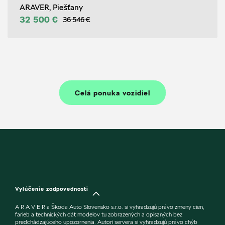
ARAVER, Piešťany
32 500 €
36 546 €
Celá ponuka vozidiel
Vylúčenie zodpovednosti
A R A V E R a Škoda Auto Slovensko s.r.o. si vyhradzujú právo zmeny cien,
farieb a technických dát modelov tu zobrazených a opísaných bez
predchádzajúceho upozornenia. Autori servera si vyhradzujú právo chýb