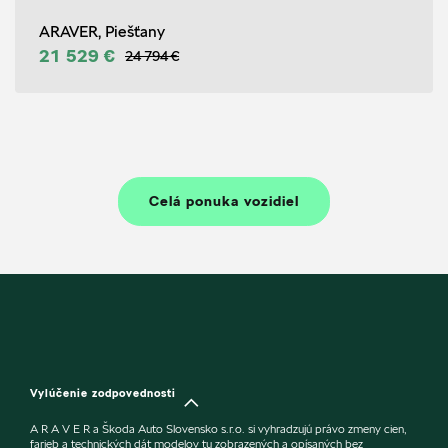
ARAVER, Piešťany
21 529 €
24 794 €
Celá ponuka vozidiel
Vylúčenie zodpovednosti
A R A V E R a Škoda Auto Slovensko s.r.o. si vyhradzujú právo zmeny cien,
farieb a technických dát modelov tu zobrazených a opísaných bez