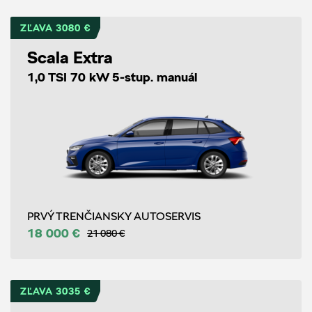
ZĽAVA 3080 €
Scala Extra
1,0 TSI 70 kW 5-stup. manuál
PRVÝ TRENČIANSKY AUTOSERVIS
18 000 €
21 080 €
ZĽAVA 3035 €