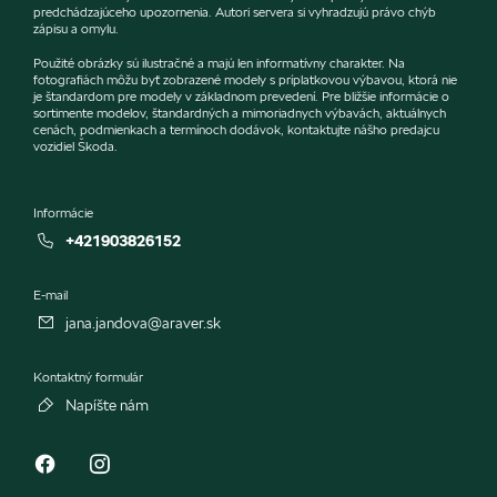
predchádzajúceho upozornenia. Autori servera si vyhradzujú právo chýb
zápisu a omylu.
Použité obrázky sú ilustračné a majú len informatívny charakter. Na
fotografiách môžu byť zobrazené modely s príplatkovou výbavou, ktorá nie
je štandardom pre modely v základnom prevedení. Pre bližšie informácie o
sortimente modelov, štandardných a mimoriadnych výbavách, aktuálnych
cenách, podmienkach a termínoch dodávok, kontaktujte nášho predajcu
vozidiel Škoda.
Informácie
+421903826152
E-mail
jana.jandova@araver.sk
Kontaktný formulár
Napíšte nám