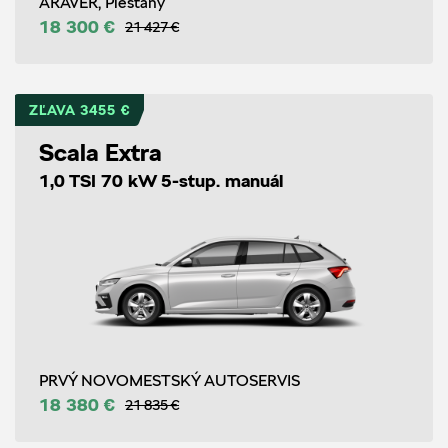
ARAVER, Piešťany
18 300 €
21 427 €
ZĽAVA 3455 €
Scala Extra
1,0 TSI 70 kW 5-stup. manuál
PRVÝ NOVOMESTSKÝ AUTOSERVIS
18 380 €
21 835 €