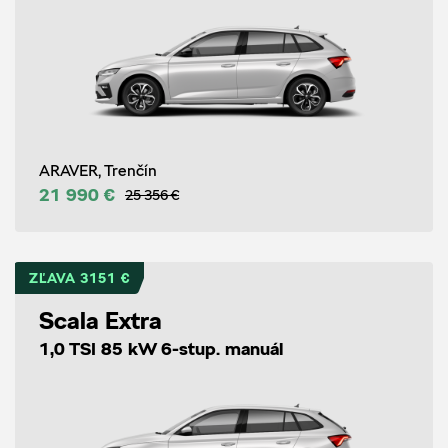
ARAVER, Trenčín
21 990 €
25 356 €
ZĽAVA 3151 €
Scala Extra
1,0 TSI 85 kW 6-stup. manuál