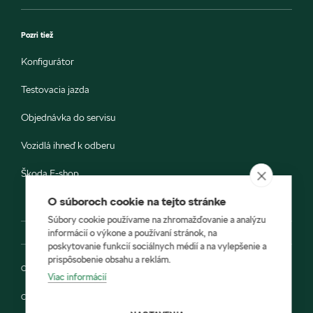
Pozri tiež
Konfigurátor
Testovacia jazda
Objednávka do servisu
Vozidlá ihneď k odberu
Škoda E-shop
O súboroch cookie na tejto stránke
Súbory cookie používame na zhromažďovanie a analýzu
informácií o výkone a používaní stránok, na
poskytovanie funkcií sociálnych médií a na vylepšenie a
prispôsobenie obsahu a reklám.
Ochrana osobných údajov
Viac informácií
Cookies