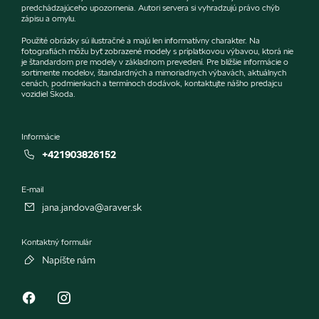
predchádzajúceho upozornenia. Autori servera si vyhradzujú právo chýb
zápisu a omylu.
Použité obrázky sú ilustračné a majú len informatívny charakter. Na
fotografiách môžu byť zobrazené modely s príplatkovou výbavou, ktorá nie
je štandardom pre modely v základnom prevedení. Pre bližšie informácie o
sortimente modelov, štandardných a mimoriadnych výbavách, aktuálnych
cenách, podmienkach a termínoch dodávok, kontaktujte nášho predajcu
vozidiel Škoda.
Informácie
+421903826152
E-mail
jana.jandova@araver.sk
Kontaktný formulár
Napíšte nám