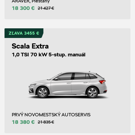
ARAVER, Piešťany
18 300 €
21 427 €
ZĽAVA 3455 €
Scala Extra
1,0 TSI 70 kW 5-stup. manuál
PRVÝ NOVOMESTSKÝ AUTOSERVIS
18 380 €
21 835 €