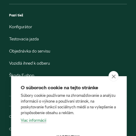
Pozri tiež
Konfigurátor
Testovacia jazda
Objednávka do servisu
Vozidlá ihneď k odberu
Škoda E-shop
O súboroch cookie na tejto stránke
Súbory cookie používame na zhromažďovanie a analýzu
informácií o výkone a používaní stránok, na
poskytovanie funkcií sociálnych médií a na vylepšenie a
prispôsobenie obsahu a reklám.
Ochrana osobných údajov
Viac informácií
Cookies