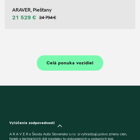
ARAVER, Piešťany
21 529 €
24 794 €
Celá ponuka vozidiel
Vylúčenie zodpovednosti
A R A V E R a Škoda Auto Slovensko s.r.o. si vyhradzujú právo zmeny cien,
farieb a technických dát modelov tu zobrazených a opísaných bez