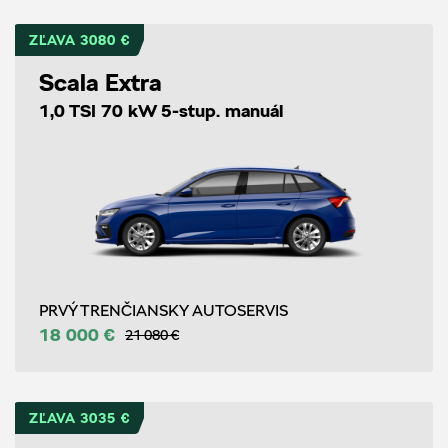
ZĽAVA 3080 €
Scala Extra
1,0 TSI 70 kW 5-stup. manuál
PRVÝ TRENČIANSKY AUTOSERVIS
18 000 €
21 080 €
ZĽAVA 3035 €