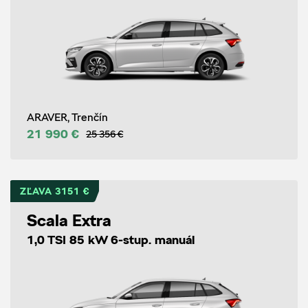
ARAVER, Trenčín
21 990 €
25 356 €
ZĽAVA 3151 €
Scala Extra
1,0 TSI 85 kW 6-stup. manuál