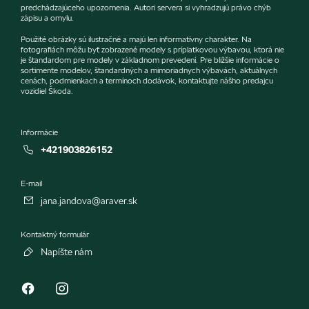
predchádzajúceho upozornenia. Autori servera si vyhradzujú právo chýb
zápisu a omylu.
Použité obrázky sú ilustračné a majú len informatívny charakter. Na
fotografiách môžu byť zobrazené modely s príplatkovou výbavou, ktorá nie
je štandardom pre modely v základnom prevedení. Pre bližšie informácie o
sortimente modelov, štandardných a mimoriadnych výbavách, aktuálnych
cenách, podmienkach a termínoch dodávok, kontaktujte nášho predajcu
vozidiel Škoda.
Informácie
+421903826152
E-mail
jana.jandova@araver.sk
Kontaktný formulár
Napíšte nám