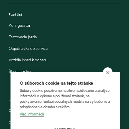
Pozri tiež
Konfigurátor
Testovacia jazda
Objednávka do servisu
Vozidlá ihneď k odberu
Škoda E-shop
O súboroch cookie na tejto stránke
Súbory cookie používame na zhromažďovanie a analýzu
informácií o výkone a používaní stránok, na
poskytovanie funkcií sociálnych médií a na vylepšenie a
prispôsobenie obsahu a reklám.
Ochrana osobných údajov
Viac informácií
Cookies