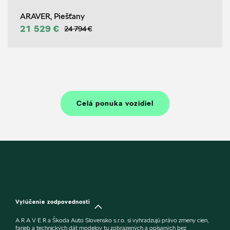
ARAVER, Piešťany
21 529 €
24 794 €
Celá ponuka vozidiel
Vylúčenie zodpovednosti
A R A V E R a Škoda Auto Slovensko s.r.o. si vyhradzujú právo zmeny cien,
farieb a technických dát modelov tu zobrazených a opísaných bez