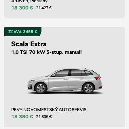
ARAVER, Piešťany
18 300 €
21 427 €
ZĽAVA 3455 €
Scala Extra
1,0 TSI 70 kW 5-stup. manuál
PRVÝ NOVOMESTSKÝ AUTOSERVIS
18 380 €
21 835 €