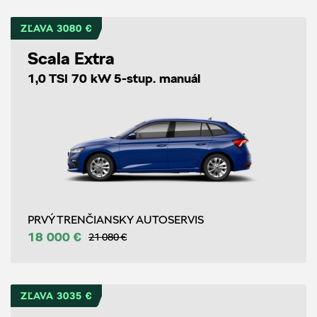
ZĽAVA 3080 €
Scala Extra
1,0 TSI 70 kW 5-stup. manuál
PRVÝ TRENČIANSKY AUTOSERVIS
18 000 €
21 080 €
ZĽAVA 3035 €