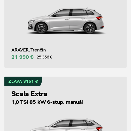
ARAVER, Trenčín
21 990 €
25 356 €
ZĽAVA 3151 €
Scala Extra
1,0 TSI 85 kW 6-stup. manuál