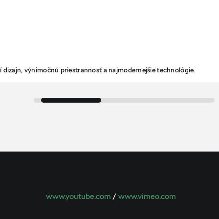
 dizajn, výnimočnú priestrannosť a najmodernejšie technológie.
www.youtube.com
/
www.vimeo.com