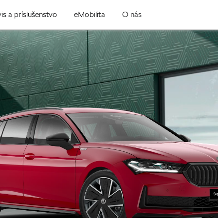
is a príslušenstvo
eMobilita
O nás