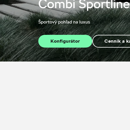
Combi Sportline
Športový pohľad na luxus
Konfigurátor
Cenník a k