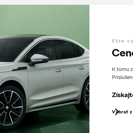
Ešte v
Cen
K tomu z
Príslušen
Získajt
Vybrať 