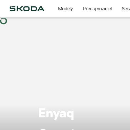
Modely
Predaj vozidiel
Serv
Enyaq