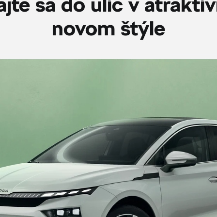
jte sa do ulíc v atrakt
novom štýle