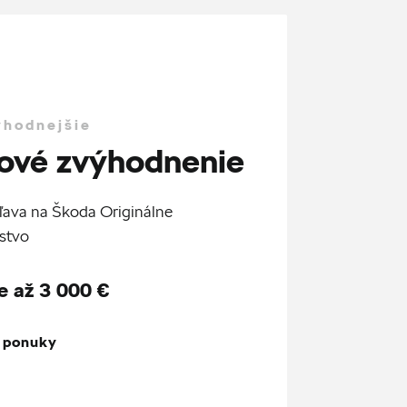
ýhodnejšie
ové zvýhodnenie
ľava na Škoda Originálne
stvo
e až 3 000 €
z ponuky