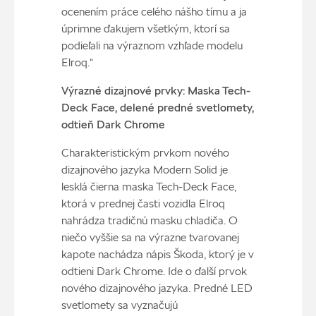
ocenením práce celého nášho tímu a ja
úprimne ďakujem všetkým, ktorí sa
podieľali na výraznom vzhľade modelu
Elroq.“
Výrazné dizajnové prvky: Maska Tech-
Deck Face, delené predné svetlomety,
odtieň Dark Chrome
Charakteristickým prvkom nového
dizajnového jazyka Modern Solid je
lesklá čierna maska Tech-Deck Face,
ktorá v prednej časti vozidla Elroq
nahrádza tradičnú masku chladiča. O
niečo vyššie sa na výrazne tvarovanej
kapote nachádza nápis Škoda, ktorý je v
odtieni Dark Chrome. Ide o ďalší prvok
nového dizajnového jazyka. Predné LED
svetlomety sa vyznačujú