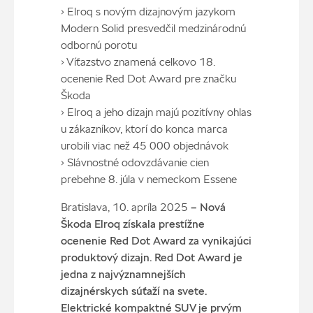
› Elroq s novým dizajnovým jazykom
Modern Solid presvedčil medzinárodnú
odbornú porotu
› Víťazstvo znamená celkovo 18.
ocenenie Red Dot Award pre značku
Škoda
› Elroq a jeho dizajn majú pozitívny ohlas
u zákazníkov, ktorí do konca marca
urobili viac než 45 000 objednávok
› Slávnostné odovzdávanie cien
prebehne 8. júla v nemeckom Essene
Bratislava, 10. apríla 2025
– Nová
Škoda Elroq získala prestížne
ocenenie Red Dot Award za vynikajúci
produktový dizajn. Red Dot Award je
jedna z najvýznamnejších
dizajnérskych súťaží na svete.
Elektrické kompaktné SUV je prvým