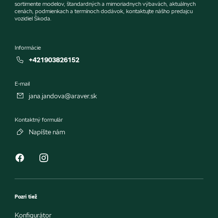
sortimente modelov, štandardných a mimoriadnych výbavách, aktuálnych
cenách, podmienkach a termínoch dodávok, kontaktujte nášho predajcu
vozidiel Škoda.
Informácie
+421903826152
E-mail
jana.jandova@araver.sk
Kontaktný formulár
Napíšte nám
Pozri tiež
Konfigurátor