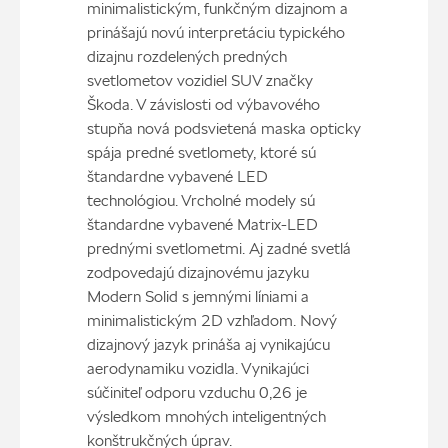
minimalistickým, funkčným dizajnom a
prinášajú novú interpretáciu typického
dizajnu rozdelených predných
svetlometov vozidiel SUV značky
Škoda. V závislosti od výbavového
stupňa nová podsvietená maska opticky
spája predné svetlomety, ktoré sú
štandardne vybavené LED
technológiou. Vrcholné modely sú
štandardne vybavené Matrix-LED
prednými svetlometmi. Aj zadné svetlá
zodpovedajú dizajnovému jazyku
Modern Solid s jemnými líniami a
minimalistickým 2D vzhľadom. Nový
dizajnový jazyk prináša aj vynikajúcu
aerodynamiku vozidla. Vynikajúci
súčiniteľ odporu vzduchu 0,26 je
výsledkom mnohých inteligentných
konštrukčných úprav.