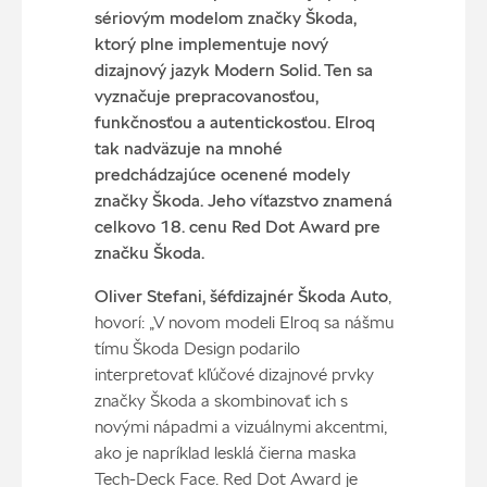
sériovým modelom značky Škoda,
ktorý plne implementuje nový
dizajnový jazyk Modern Solid. Ten sa
vyznačuje prepracovanosťou,
funkčnosťou a autentickosťou. Elroq
tak nadväzuje na mnohé
predchádzajúce ocenené modely
značky Škoda. Jeho víťazstvo znamená
celkovo 18. cenu Red Dot Award pre
značku Škoda.
Oliver Stefani, šéfdizajnér Škoda Auto
,
hovorí: „V novom modeli Elroq sa nášmu
tímu Škoda Design podarilo
interpretovať kľúčové dizajnové prvky
značky Škoda a skombinovať ich s
novými nápadmi a vizuálnymi akcentmi,
ako je napríklad lesklá čierna maska
Tech-Deck Face. Red Dot Award je