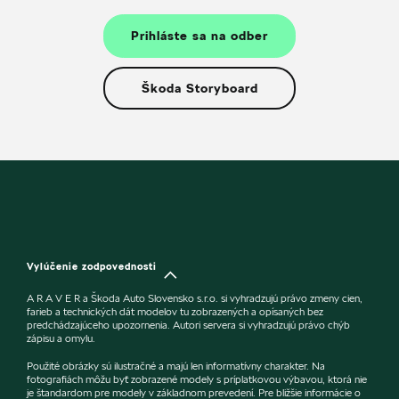
Prihláste sa na odber
Škoda Storyboard
Vylúčenie zodpovednosti
A R A V E R a Škoda Auto Slovensko s.r.o. si vyhradzujú právo zmeny cien,
farieb a technických dát modelov tu zobrazených a opísaných bez
predchádzajúceho upozornenia. Autori servera si vyhradzujú právo chýb
zápisu a omylu.
Použité obrázky sú ilustračné a majú len informatívny charakter. Na
fotografiách môžu byť zobrazené modely s príplatkovou výbavou, ktorá nie
je štandardom pre modely v základnom prevedení. Pre bližšie informácie o