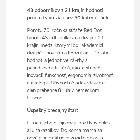
43 odborníkov z 21 krajín hodnotí
produkty vo viac než 50 kategóriách
Porotu 70. ročníka súťaže Red Dot
tvorilo 43 odborníkov na dizajn z 21
krajín, medzi ktorými boli akademici,
dizajnéri, novinári a konzultanti. Porota
hodnotila jednotlivé návrhy a
posudzovala kritériá, ako je stupeň
inovácií, funkčnosť, ergonómia, životnosť
a ekológia. Slávnostné odovzdávanie
cien prebehne 8. júla v nemeckom
Essene.
Úspešný predajný štart
Elroq a jeho dizajn majú pozitívny ohlas
aj u zákazníkov. Do konca marca sa
nové plne elektrické vozidlo objavilo