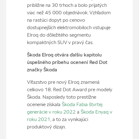
približne na 30 trhoch a bolo prijatých
viac než 45 000 objednávok. Vzhľadom
na rastúci dopyt po cenovo
dostupnejších elektromobiloch vstupuje
Elroq do dôležitého segmentu
kompaktných SUV v pravý čas.
Škoda Elroq otvára ďalšiu kapitolu
úspešného príbehu ocenení Red Dot
značky Škoda
Víťazstvo pre nový Elroq znamená
celkovo 18. Red Dot Award pre modely
Škoda. Naposledy toto prestížne
ocenenie získala
Škoda Fabia štvrtej
generácie v roku 2022
a
Škoda Enyaq v
roku 2021
, a to za vynikajúci
produktový dizajn.