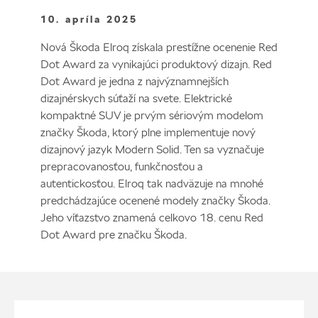
10. apríla 2025
Nová Škoda Elroq získala prestížne ocenenie Red
Dot Award za vynikajúci produktový dizajn. Red
Dot Award je jedna z najvýznamnejších
dizajnérskych súťaží na svete. Elektrické
kompaktné SUV je prvým sériovým modelom
značky Škoda, ktorý plne implementuje nový
dizajnový jazyk Modern Solid. Ten sa vyznačuje
prepracovanosťou, funkčnosťou a
autentickosťou. Elroq tak nadväzuje na mnohé
predchádzajúce ocenené modely značky Škoda.
Jeho víťazstvo znamená celkovo 18. cenu Red
Dot Award pre značku Škoda.