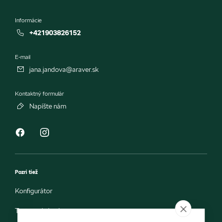
Informácie
+421903826152
E-mail
jana.jandova@araver.sk
Kontaktný formulár
Napíšte nám
Pozri tiež
Konfigurátor
Testovacia jazda