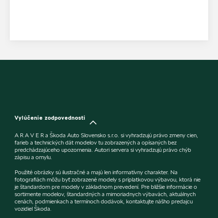
Vylúčenie zodpovednosti
A R A V E R a Škoda Auto Slovensko s.r.o. si vyhradzujú právo zmeny cien,
farieb a technických dát modelov tu zobrazených a opísaných bez
predchádzajúceho upozornenia. Autori servera si vyhradzujú právo chýb
zápisu a omylu.
Použité obrázky sú ilustračné a majú len informatívny charakter. Na
fotografiách môžu byť zobrazené modely s príplatkovou výbavou, ktorá nie
je štandardom pre modely v základnom prevedení. Pre bližšie informácie o
sortimente modelov, štandardných a mimoriadnych výbavách, aktuálnych
cenách, podmienkach a termínoch dodávok, kontaktujte nášho predajcu
vozidiel Škoda.