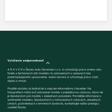
Vylúčenie zodpovednosti
A R A V E R a Škoda Auto Slovensko s.r.o. si vyhradzujú právo zmeny cien,
farieb a technických dát modelov tu zobrazených a opísaných bez
predchádzajúceho upozornenia. Autori servera si vyhradzujú právo chýb
zápisu a omylu.
Použité obrázky sú ilustračné a majú len informatívny charakter. Na
fotografiách môžu byť zobrazené modely s príplatkovou výbavou, ktorá nie
je štandardom pre modely v základnom prevedení. Pre bližšie informácie o
sortimente modelov, štandardných a mimoriadnych výbavách, aktuálnych
cenách, podmienkach a termínoch dodávok, kontaktujte nášho predajcu
vozidiel Škoda.