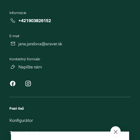
Informácie
+421903826152
E-mail
jana.jandova@araver.sk
Kontaktný formulár
Napíšte nám
Pozri tiež
Konfigurátor
Testovacia jazda