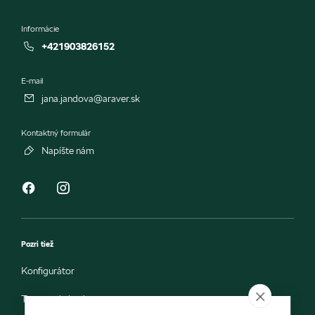
Informácie
+421903826152
E-mail
jana.jandova@araver.sk
Kontaktný formulár
Napíšte nám
Pozri tiež
Konfigurátor
Testovacia jazda