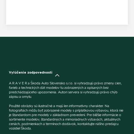
Vylúčenie zodpovednosti
A R A V E R a Škoda Auto Slovensko s.r.o. si vyhradzujú právo zmeny cien,
farieb a technických dát modelov tu zobrazených a opísaných bez
predchádzajúceho upozornenia. Autori servera si vyhradzujú právo chýb
zápisu a omylu.
Použité obrázky sú ilustračné a majú len informatívny charakter. Na
fotografiách môžu byť zobrazené modely s príplatkovou výbavou, ktorá nie
je štandardom pre modely v základnom prevedení. Pre bližšie informácie o
sortimente modelov, štandardných a mimoriadnych výbavách, aktuálnych
cenách, podmienkach a termínoch dodávok, kontaktujte nášho predajcu
vozidiel Škoda.