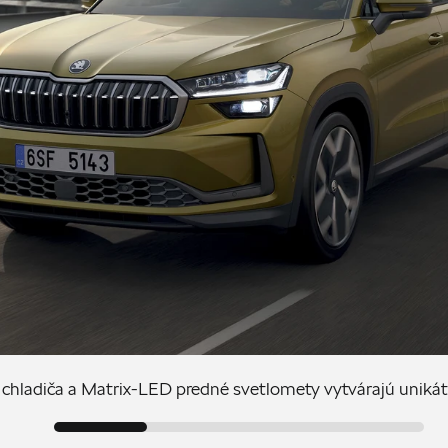
chladiča a Matrix-LED predné svetlomety vytvárajú unikát