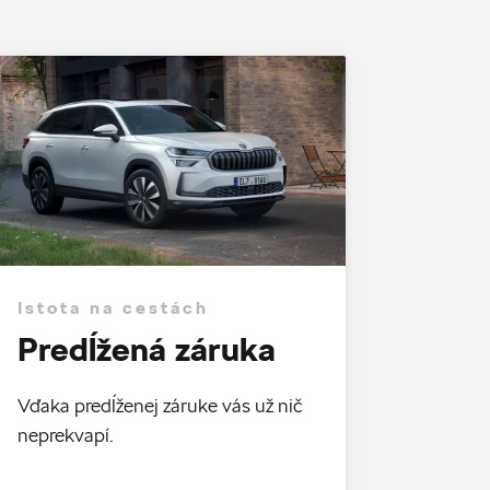
Istota na cestách
Predĺžená záruka
Vďaka predĺženej záruke vás už nič
neprekvapí.