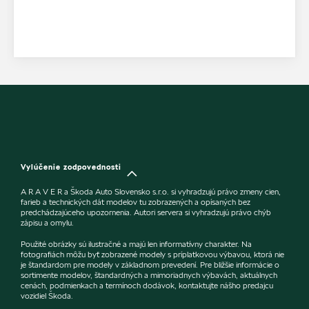
Vylúčenie zodpovednosti
A R A V E R a Škoda Auto Slovensko s.r.o. si vyhradzujú právo zmeny cien,
farieb a technických dát modelov tu zobrazených a opísaných bez
predchádzajúceho upozornenia. Autori servera si vyhradzujú právo chýb
zápisu a omylu.
Použité obrázky sú ilustračné a majú len informatívny charakter. Na
fotografiách môžu byť zobrazené modely s príplatkovou výbavou, ktorá nie
je štandardom pre modely v základnom prevedení. Pre bližšie informácie o
sortimente modelov, štandardných a mimoriadnych výbavách, aktuálnych
cenách, podmienkach a termínoch dodávok, kontaktujte nášho predajcu
vozidiel Škoda.