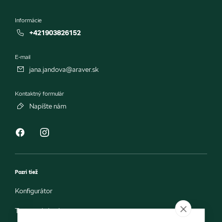
Informácie
+421903826152
E-mail
jana.jandova@araver.sk
Kontaktný formulár
Napíšte nám
Pozri tiež
Konfigurátor
Testovacia jazda