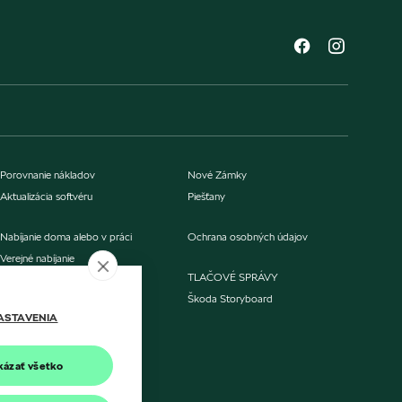
Porovnanie nákladov
Nové Zámky
Aktualizácia softvéru
Piešťany
Nabíjanie doma alebo v práci
Ochrana osobných údajov
Verejné nabíjanie
TLAČOVÉ SPRÁVY
Škoda Storyboard
O nás
ASTAVENIA
Kontakt
kázať všetko
Trenčín
Trenčín 1