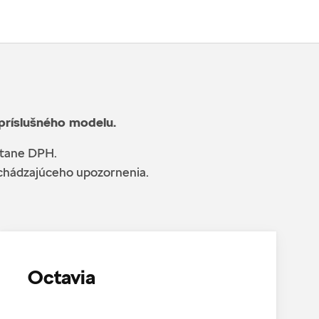
 príslušného modelu.
átane DPH.
edchádzajúceho upozornenia.
Octavia