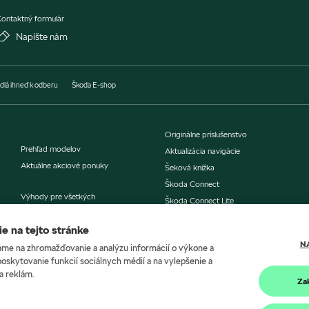
ontaktný formulár
Napíšte nám
dlá ihneď k odberu
Škoda E-shop
Originálne príslušenstvo
Prehľad modelov
Aktualizácia navigácie
Aktuálne akciové ponuky
Šeková knižka
Škoda Connect
Výhody pre všetkých
Škoda Connect Lite
už od 1 vozidla
Škoda Economy servis
e na tejto stránke
Ponuka financovania
N
me na zhromažďovanie a analýzu informácií o výkone a
Poistenie
eMobilita
poskytovanie funkcií sociálnych médií a na vylepšenie a
eMobilita od značky Škoda
a reklám.
Za
Mapa nabíjačiek
Servis a príslušenstvo
Kalkulačka nabíjania
Objednávka do servisu