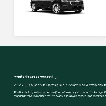
Vylúčenie zodpovednosti
A R A V E R a Škoda Auto Slovensko s.r.o. si vyhradzujú právo zmeny cien, 
Použité obrázky sú ilustračné a majú len informatívny charakter. Na fotogra
štandardných a mimoriadnych výbavách, aktuálnych cenách, podmienkach a 