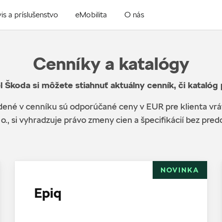
is a príslušenstvo
eMobilita
O nás
Cenníky a katalógy
l Škoda si môžete stiahnuť aktuálny cenník, či katalóg
ené v cenníku sú odporúčané ceny v EUR pre klienta vr
 o., si vyhradzuje právo zmeny cien a špecifikácií bez pr
NOVINKA
Epiq