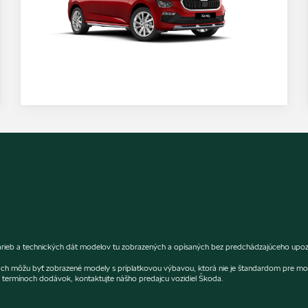
farieb a technických dát modelov tu zobrazených a opísaných bez predchádzajúceho upozo
fiách môžu byť zobrazené modely s príplatkovou výbavou, ktorá nie je štandardom pre mo
termínoch dodávok, kontaktujte nášho predajcu vozidiel Škoda.