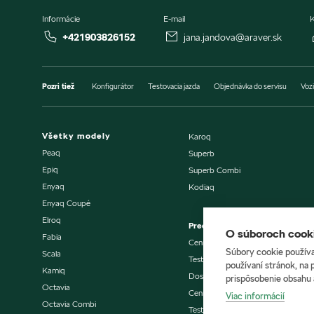
Informácie
E-mail
K
+421903826152
jana.jandova@araver.sk
Pozri tiež
Konfigurátor
Testovacia jazda
Objednávka do servisu
Vozi
Všetky modely
Karoq
Peaq
Superb
Epiq
Superb Combi
Enyaq
Kodiaq
Enyaq Coupé
Elroq
Predaj vozidiel
O súboroch cooki
Fabia
Cenníky a katalógy
Súbory cookie používa
Scala
Testovacia jazda
používaní stránok, na 
Kamiq
Dostupné vozidlá skladom
prispôsobenie obsahu 
Octavia
Cenníky a katalógy
Viac informácií
Octavia Combi
Testovacia jazda