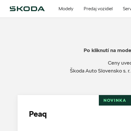
Modely
Predaj vozidiel
Serv
Po kliknutí na mode
Ceny uved
Škoda Auto Slovensko s. r.
NOVINKA
Peaq