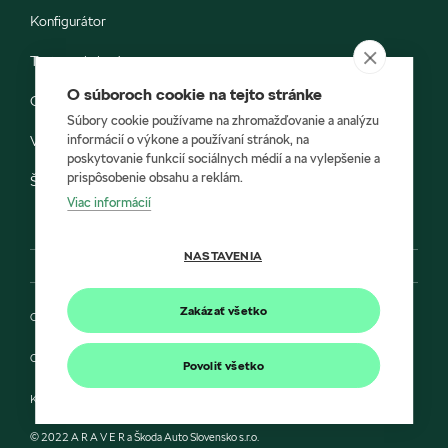
Konfigurátor
Testovacia jazda
O súboroch cookie na tejto stránke
Objednávka do servisu
Súbory cookie používame na zhromažďovanie a analýzu
informácií o výkone a používaní stránok, na
Vozidlá ihneď k odberu
poskytovanie funkcií sociálnych médií a na vylepšenie a
prispôsobenie obsahu a reklám.
Škoda E-shop
Viac informácií
NASTAVENIA
Zakázať všetko
Ochrana osobných údajov
Cookies
Povoliť všetko
Kontakt
© 2022 A R A V E R a Škoda Auto Slovensko s.r.o.