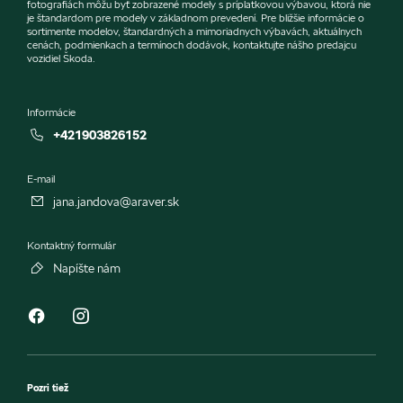
fotografiách môžu byť zobrazené modely s príplatkovou výbavou, ktorá nie
je štandardom pre modely v základnom prevedení. Pre bližšie informácie o
sortimente modelov, štandardných a mimoriadnych výbavách, aktuálnych
cenách, podmienkach a termínoch dodávok, kontaktujte nášho predajcu
vozidiel Škoda.
Informácie
+421903826152
E-mail
jana.jandova@araver.sk
Kontaktný formulár
Napíšte nám
Pozri tiež