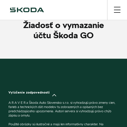
Žiadosť o vymazanie
účtu Škoda GO
Vylúčenie zodpovednosti
A R A V E R a Škoda Auto Slovensko s.r.o. si vyhradzujú právo zmeny cien,
farieb a technických dát modelov tu zobrazených a opísaných bez
predchádzajúceho upozornenia. Autori servera si vyhradzujú právo chýb
zápisu a omylu.
Použité obrázky sú ilustračné a majú len informatívny charakter. Na