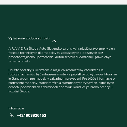
Vylúčenie zodpovednosti
A R A V E R a Škoda Auto Slovensko s.r.o. si vyhradzujú právo zmeny cien,
farieb a technických dát modelov tu zobrazených a opísaných bez
predchádzajúceho upozornenia. Autori servera si vyhradzujú právo chýb
zápisu a omylu.
Použité obrázky sú ilustračné a majú len informatívny charakter. Na
fotografiách môžu byť zobrazené modely s príplatkovou výbavou, ktorá nie
je štandardom pre modely v základnom prevedení. Pre bližšie informácie o
sortimente modelov, štandardných a mimoriadnych výbavách, aktuálnych
cenách, podmienkach a termínoch dodávok, kontaktujte nášho predajcu
vozidiel Škoda.
Informácie
+421903826152