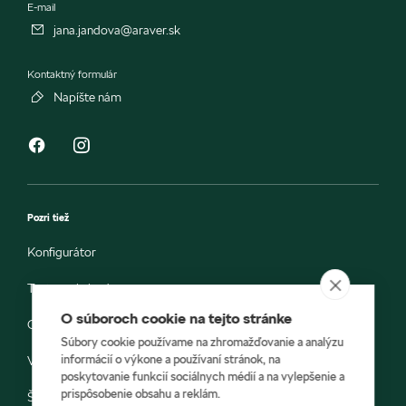
E-mail
jana.jandova@araver.sk
Kontaktný formulár
Napíšte nám
Pozri tiež
Konfigurátor
Testovacia jazda
O súboroch cookie na tejto stránke
Objednávka do servisu
Súbory cookie používame na zhromažďovanie a analýzu
informácií o výkone a používaní stránok, na
Vozidlá ihneď k odberu
poskytovanie funkcií sociálnych médií a na vylepšenie a
prispôsobenie obsahu a reklám.
Škoda E-shop