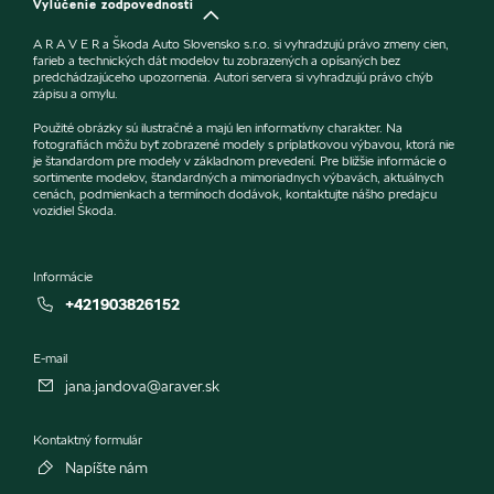
Vylúčenie zodpovednosti
A R A V E R a Škoda Auto Slovensko s.r.o. si vyhradzujú právo zmeny cien,
farieb a technických dát modelov tu zobrazených a opísaných bez
predchádzajúceho upozornenia. Autori servera si vyhradzujú právo chýb
zápisu a omylu.
Použité obrázky sú ilustračné a majú len informatívny charakter. Na
fotografiách môžu byť zobrazené modely s príplatkovou výbavou, ktorá nie
je štandardom pre modely v základnom prevedení. Pre bližšie informácie o
sortimente modelov, štandardných a mimoriadnych výbavách, aktuálnych
cenách, podmienkach a termínoch dodávok, kontaktujte nášho predajcu
vozidiel Škoda.
Informácie
+421903826152
E-mail
jana.jandova@araver.sk
Kontaktný formulár
Napíšte nám