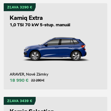
ZĽAVA 3290 €
Kamiq Extra
1,0 TSI 70 kW 5-stup. manuál
ARAVER, Nové Zámky
18 990 €
22 280 €
ZĽAVA 3439 €