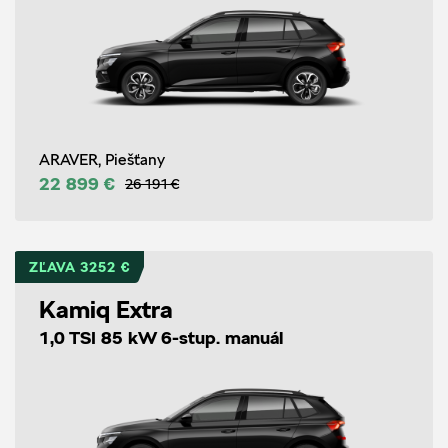
ARAVER, Piešťany
22 899 €
26 191 €
ZĽAVA 3252 €
Kamiq Extra
1,0 TSI 85 kW 6-stup. manuál