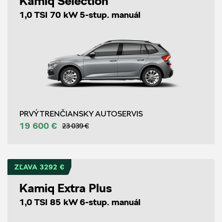
Kamiq Selection
1,0 TSI 70 kW 5-stup. manuál
PRVÝ TRENČIANSKY AUTOSERVIS
19 600 €
23 039 €
ZĽAVA 3292 €
Kamiq Extra Plus
1,0 TSI 85 kW 6-stup. manuál