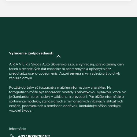
Vylúčenie zodpovednosti
A R A V E R a Škoda Auto Slovensko s.r.o. si vyhradzujú právo zmeny cien,
farieb a technických dát modelov tu zobrazených a opísaných bez
predchádzajúceho upozornenia. Autori servera si vyhradzujú právo chýb
zápisu a omylu.
Použité obrázky sú ilustračné a majú len informatívny charakter. Na
fotografiách môžu byť zobrazené modely s príplatkovou výbavou, ktorá nie
je štandardom pre modely v základnom prevedení. Pre bližšie informácie o
sortimente modelov, štandardných a mimoriadnych výbavách, aktuálnych
cenách, podmienkach a termínoch dodávok, kontaktujte nášho predajcu
vozidiel Škoda.
Informácie
+421903826152