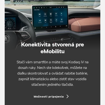
Konektivita stvorená pre
eMobilitu
Stačí vám smartfón a máte svoj Kodiaq iV na
dosah ruky. Nech ste kdekoľvek, môžete na
diaľku skontrolovať a ovládať nabitie batérie,
zapnúť klimatizáciu alebo zistiť stav vozidla
stlačením jediného tlačidla.
Možnosti pripojenia