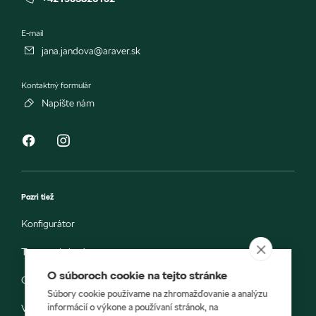
E-mail
jana.jandova@araver.sk
Kontaktný formulár
Napíšte nám
Pozri tiež
Konfigurátor
Testovacia jazda
O súboroch cookie na tejto stránke
Objednávka do servisu
Súbory cookie používame na zhromažďovanie a analýzu
informácií o výkone a používaní stránok, na
Vozidlá ihneď k odberu