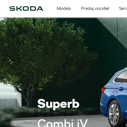
Modely
Predaj vozidiel
Serv
Superb
Combi iV