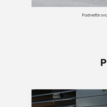
Podnieťte sv
P