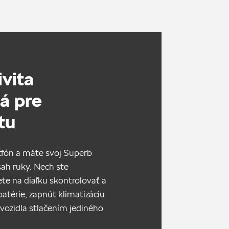
vita
á pre
tu
fón a máte svoj Superb
ah ruky. Nech ste
te na diaľku skontrolovať a
batérie, zapnúť klimatizáciu
v vozidla stlačením jediného