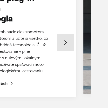
á
ógia
mbinácie elektromotora
orom a užite si všetko, čo
bridná technológia. Či už
estovanie v plne
e s nulovými lokálnymi
oužívate spaľovací motor,
kologickému cestovaniu.
iách