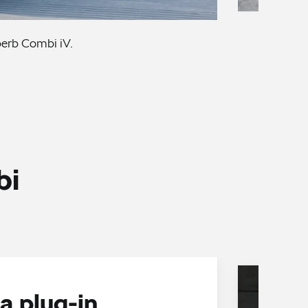
erb Combi iV.
bi
a plug-in