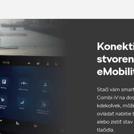
Konekti
stvoren
eMobili
Stačí vám smart
Combi iV na dos
kdekoľvek, môže
ovládať nabitie 
alebo zistiť sta
tlačidla.