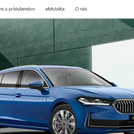
is a príslušenstvo
eMobilita
O nás