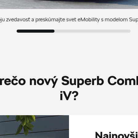
oju zvedavosť a preskúmajte svet eMobility s modelom Sup
rečo nový Superb Com
iV?
Najnovši