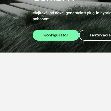
Vlajková loď novej generácie s plug-in hybr
pohonom
Konfigurátor
Testovacia