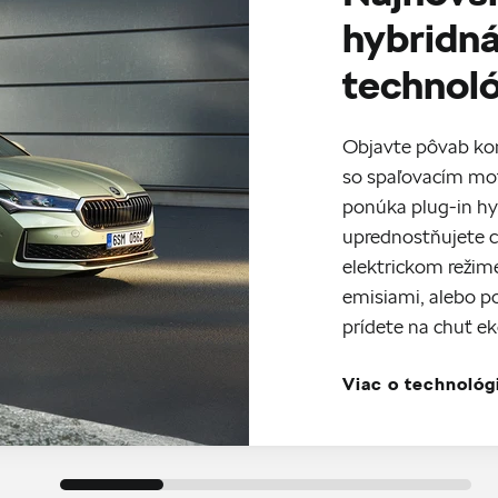
hybridn
technol
Objavte pôvab ko
so spaľovacím mot
ponúka plug-in hy
uprednostňujete c
elektrickom režim
emisiami, alebo p
prídete na chuť e
Viac o technológ