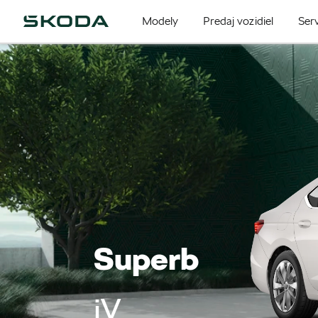
Modely
Predaj vozidiel
Serv
Superb
iV