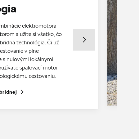
ógia
mbinácie elektromotora
orom a užite si všetko, čo
bridná technológia. Či už
estovanie v plne
e s nulovými lokálnymi
oužívate spaľovací motor,
kologickému cestovaniu.
bridnej