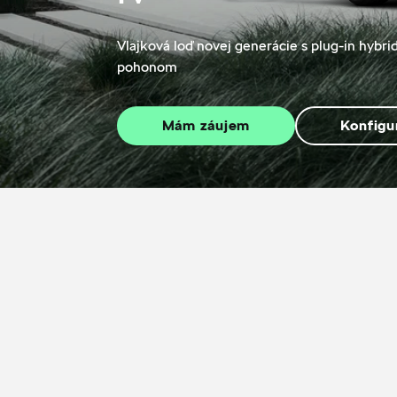
Vlajková loď novej generácie s plug-in hybr
pohonom
Mám záujem
Konfigu