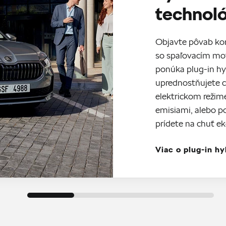
technol
Objavte pôvab ko
so spaľovacím mot
ponúka plug-in hy
uprednostňujete c
elektrickom režim
emisiami, alebo p
prídete na chuť e
Viac o plug-in hy