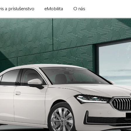
is a príslušenstvo
eMobilita
O nás