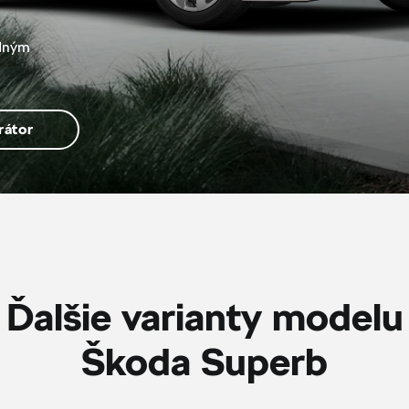
idným
rátor
Ďalšie varianty modelu
Škoda Superb