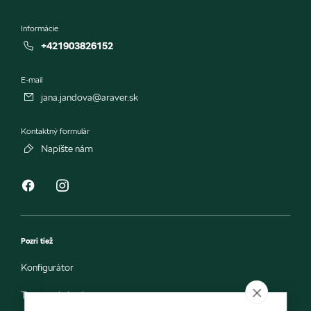
Informácie
+421903826152
E-mail
jana.jandova@araver.sk
Kontaktný formulár
Napíšte nám
Pozri tiež
Konfigurátor
Testovacia jazda