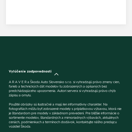
Vylúčenie zodpovednosti
A R A V E R a Škoda Auto Slovensko s.r.o. si vyhradzujú právo zmeny cien,
farieb a technických dát modelov tu zobrazených a opísaných bez
predchádzajúceho upozornenia. Autori servera si vyhradzujú právo chýb
zápisu a omylu.
Použité obrázky sú ilustračné a majú len informatívny charakter. Na
fotografiách môžu byť zobrazené modely s príplatkovou výbavou, ktorá nie
je štandardom pre modely v základnom prevedení. Pre bližšie informácie o
sortimente modelov, štandardných a mimoriadnych výbavách, aktuálnych
cenách, podmienkach a termínoch dodávok, kontaktujte nášho predajcu
vozidiel Škoda.