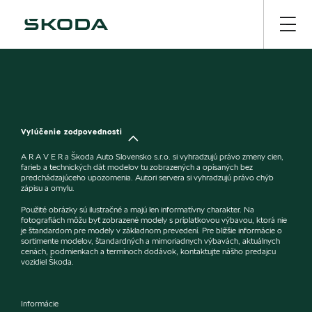
Vylúčenie zodpovednosti
A R A V E R a Škoda Auto Slovensko s.r.o. si vyhradzujú právo zmeny cien,
farieb a technických dát modelov tu zobrazených a opísaných bez
predchádzajúceho upozornenia. Autori servera si vyhradzujú právo chýb
zápisu a omylu.
Použité obrázky sú ilustračné a majú len informatívny charakter. Na
fotografiách môžu byť zobrazené modely s príplatkovou výbavou, ktorá nie
je štandardom pre modely v základnom prevedení. Pre bližšie informácie o
sortimente modelov, štandardných a mimoriadnych výbavách, aktuálnych
cenách, podmienkach a termínoch dodávok, kontaktujte nášho predajcu
vozidiel Škoda.
Informácie