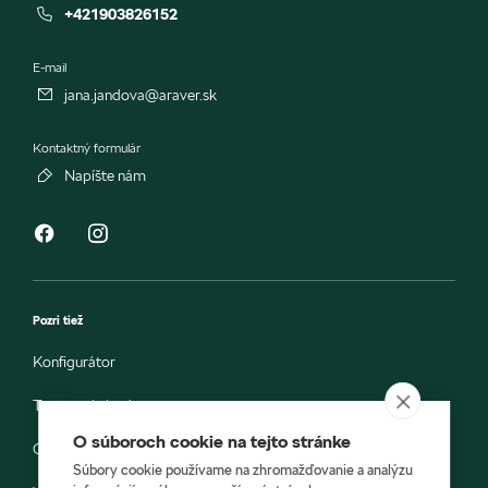
+421903826152
E-mail
jana.jandova@araver.sk
Kontaktný formulár
Napíšte nám
Pozri tiež
Konfigurátor
Testovacia jazda
O súboroch cookie na tejto stránke
Objednávka do servisu
Súbory cookie používame na zhromažďovanie a analýzu