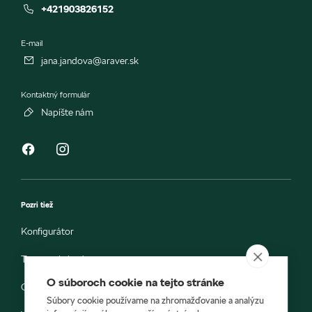
+421903826152
E-mail
jana.jandova@araver.sk
Kontaktný formulár
Napíšte nám
Pozri tiež
Konfigurátor
Testovacia jazda
O súboroch cookie na tejto stránke
Objednávka do servisu
Súbory cookie používame na zhromažďovanie a analýzu