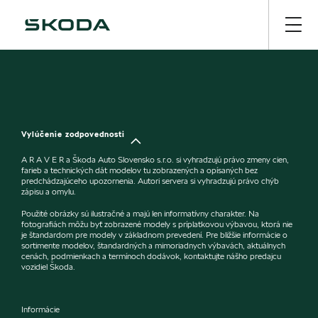
Vylúčenie zodpovednosti
A R A V E R a Škoda Auto Slovensko s.r.o. si vyhradzujú právo zmeny cien,
farieb a technických dát modelov tu zobrazených a opísaných bez
predchádzajúceho upozornenia. Autori servera si vyhradzujú právo chýb
zápisu a omylu.
Použité obrázky sú ilustračné a majú len informatívny charakter. Na
fotografiách môžu byť zobrazené modely s príplatkovou výbavou, ktorá nie
je štandardom pre modely v základnom prevedení. Pre bližšie informácie o
sortimente modelov, štandardných a mimoriadnych výbavách, aktuálnych
cenách, podmienkach a termínoch dodávok, kontaktujte nášho predajcu
vozidiel Škoda.
Informácie