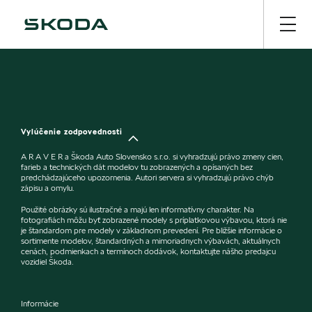
Vylúčenie zodpovednosti
A R A V E R a Škoda Auto Slovensko s.r.o. si vyhradzujú právo zmeny cien,
farieb a technických dát modelov tu zobrazených a opísaných bez
predchádzajúceho upozornenia. Autori servera si vyhradzujú právo chýb
zápisu a omylu.
Použité obrázky sú ilustračné a majú len informatívny charakter. Na
fotografiách môžu byť zobrazené modely s príplatkovou výbavou, ktorá nie
je štandardom pre modely v základnom prevedení. Pre bližšie informácie o
sortimente modelov, štandardných a mimoriadnych výbavách, aktuálnych
cenách, podmienkach a termínoch dodávok, kontaktujte nášho predajcu
vozidiel Škoda.
Informácie