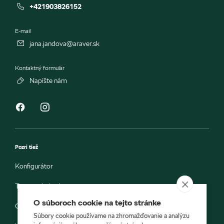
+421903826152
E-mail
jana.jandova@araver.sk
Kontaktný formulár
Napíšte nám
Pozri tiež
Konfigurátor
Testovacia jazda
O súboroch cookie na tejto stránke
Objednávka do servisu
Súbory cookie používame na zhromažďovanie a analýzu