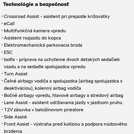
Technológie a bezpečnosť
·
Crossroad Assist - asistent pri prejazde križovatky
·
eCall
·
Multifunkčná kamera vpredu
·
Asistent rozjazdu do kopca
·
Elektromechanická parkovacia brzda
·
ESC
·
Isofix - príprava na uchytenie dvoch detských sedačiek
vzadu a na sedadle spolujazdca vpredu
·
Turn Assist
·
Čelné airbagy vodiča a spolujazdca (airbag spolujazdca s
deaktiváciou), kolenný airbag vodiča
·
Bočné airbagy vpredu, hlavové airbagy a stredový airbag
·
Lane Assist - asistent udržiavania jazdy v jazdnom pruhu
·
12V zásuvka v batožinovom priestore
·
Side Assist
·
Front Assist - výstraha pred kolíziou a podpora núdzového
brzdenia