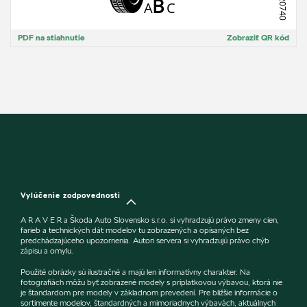
PDF na stiahnutie
Zobraziť QR kód
Vylúčenie zodpovednosti
A R A V E R a Škoda Auto Slovensko s.r.o. si vyhradzujú právo zmeny cien,
farieb a technických dát modelov tu zobrazených a opísaných bez
predchádzajúceho upozornenia. Autori servera si vyhradzujú právo chýb
zápisu a omylu.
Použité obrázky sú ilustračné a majú len informatívny charakter. Na
fotografiách môžu byť zobrazené modely s príplatkovou výbavou, ktorá nie
je štandardom pre modely v základnom prevedení. Pre bližšie informácie o
sortimente modelov, štandardných a mimoriadnych výbavách, aktuálnych