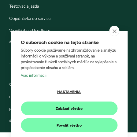
Testovacia jazda
Objednávka do servisu
Vozidlá ihneď k odberu
O súboroch cookie na tejto stránke
Škoda E-shop
Súbory cookie používame na zhromažďovanie a analýzu
informácií o výkone a používaní stránok, na
poskytovanie funkcií sociálnych médií a na vylepšenie a
prispôsobenie obsahu a reklám.
Viac informácií
Ochrana osobných údajov
NASTAVENIA
Cookies
Zakázať všetko
Kontakt
© 2022 A R A V E R a Škoda Auto Slovensko s.r.o.
Povoliť všetko