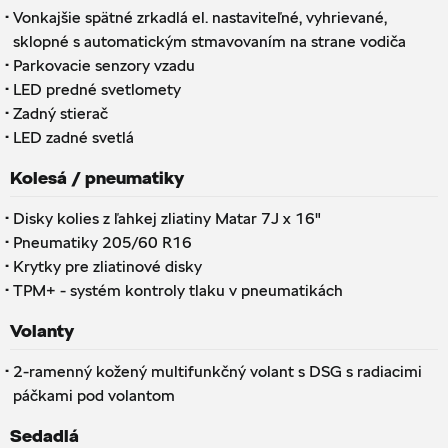
·
Vonkajšie spätné zrkadlá el. nastaviteľné, vyhrievané,
sklopné s automatickým stmavovaním na strane vodiča
·
Parkovacie senzory vzadu
·
LED predné svetlomety
·
Zadný stierač
·
LED zadné svetlá
Kolesá / pneumatiky
·
Disky kolies z ľahkej zliatiny Matar 7J x 16"
·
Pneumatiky 205/60 R16
·
Krytky pre zliatinové disky
·
TPM+ - systém kontroly tlaku v pneumatikách
Volanty
·
2-ramenný kožený multifunkčný volant s DSG s radiacimi
páčkami pod volantom
Sedadlá