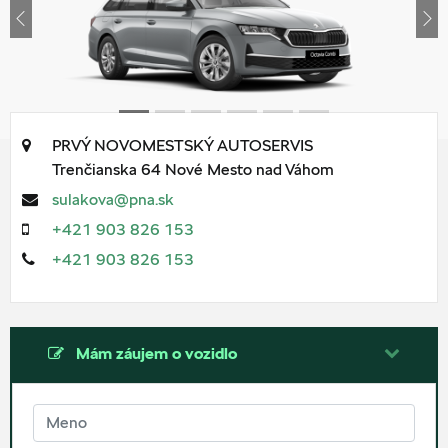
Previous
Ne
PRVÝ NOVOMESTSKÝ AUTOSERVIS
Trenčianska 64
Nové Mesto nad Váhom
sulakova@pna.sk
+421 903 826 153
+421 903 826 153
Mám záujem o vozidlo