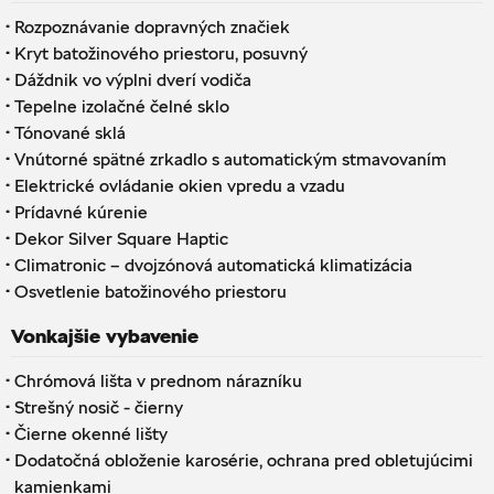
·
Rozpoznávanie dopravných značiek
·
Kryt batožinového priestoru, posuvný
·
Dáždnik vo výplni dverí vodiča
·
Tepelne izolačné čelné sklo
·
Tónované sklá
·
Vnútorné spätné zrkadlo s automatickým stmavovaním
·
Elektrické ovládanie okien vpredu a vzadu
·
Prídavné kúrenie
·
Dekor Silver Square Haptic
·
Climatronic – dvojzónová automatická klimatizácia
·
Osvetlenie batožinového priestoru
Vonkajšie vybavenie
·
Chrómová lišta v prednom nárazníku
·
Strešný nosič - čierny
·
Čierne okenné lišty
·
Dodatočná obloženie karosérie, ochrana pred obletujúcimi
kamienkami