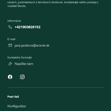
cenách, podmienkach a termínoch dodávok, kontaktujte nášho predajcu
vozidiel Škoda.
Informácie
+421903826152
E-mail
jana.jandova@araver.sk
Kontaktný formulár
Napíšte nám
Pozri tiež
Konfigurátor