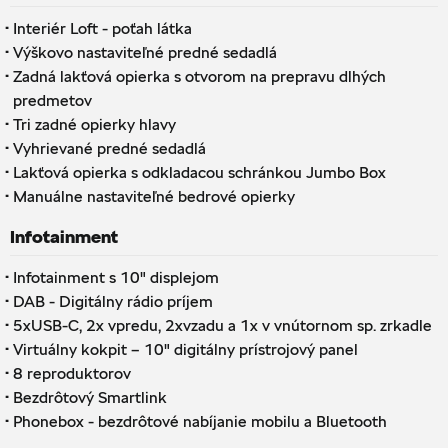
·
Interiér Loft - poťah látka
·
Výškovo nastaviteľné predné sedadlá
·
Zadná lakťová opierka s otvorom na prepravu dlhých
predmetov
·
Tri zadné opierky hlavy
·
Vyhrievané predné sedadlá
·
Lakťová opierka s odkladacou schránkou Jumbo Box
·
Manuálne nastaviteľné bedrové opierky
Infotainment
·
Infotainment s 10" displejom
·
DAB - Digitálny rádio príjem
·
5xUSB-C, 2x vpredu, 2xvzadu a 1x v vnútornom sp. zrkadle
·
Virtuálny kokpit – 10" digitálny prístrojový panel
·
8 reproduktorov
·
Bezdrôtový Smartlink
·
Phonebox - bezdrôtové nabíjanie mobilu a Bluetooth