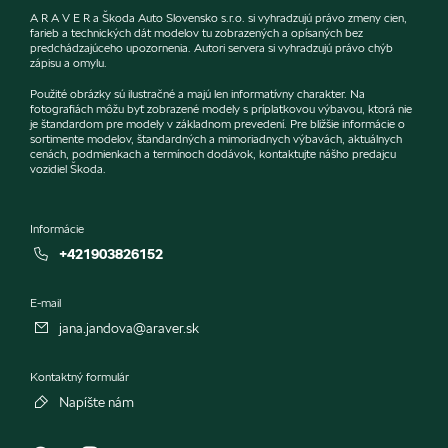
A R A V E R a Škoda Auto Slovensko s.r.o. si vyhradzujú právo zmeny cien,
farieb a technických dát modelov tu zobrazených a opísaných bez
predchádzajúceho upozornenia. Autori servera si vyhradzujú právo chýb
zápisu a omylu.
Použité obrázky sú ilustračné a majú len informatívny charakter. Na
fotografiách môžu byť zobrazené modely s príplatkovou výbavou, ktorá nie
je štandardom pre modely v základnom prevedení. Pre bližšie informácie o
sortimente modelov, štandardných a mimoriadnych výbavách, aktuálnych
cenách, podmienkach a termínoch dodávok, kontaktujte nášho predajcu
vozidiel Škoda.
Informácie
+421903826152
E-mail
jana.jandova@araver.sk
Kontaktný formulár
Napíšte nám