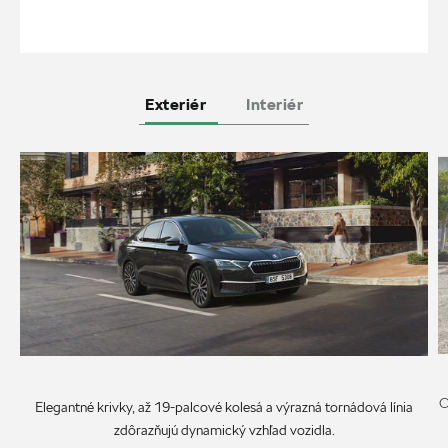
Exteriér
Interiér
O
Elegantné krivky, až 19-palcové kolesá a výrazná tornádová línia
zdôrazňujú dynamický vzhľad vozidla.