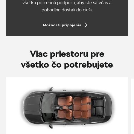
všetku potrebnú podporu, aby ste sa včas a
pohodlne dostali do cieľa.
Možnosti pripojenia
Viac priestoru pre
všetko čo potrebujete