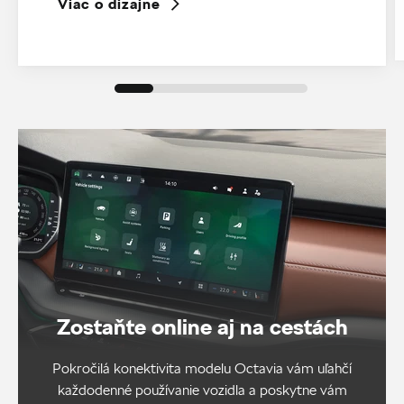
Viac o dizajne
Zostaňte online aj na cestách
Pokročilá konektivita modelu Octavia vám uľahčí
každodenné používanie vozidla a poskytne vám