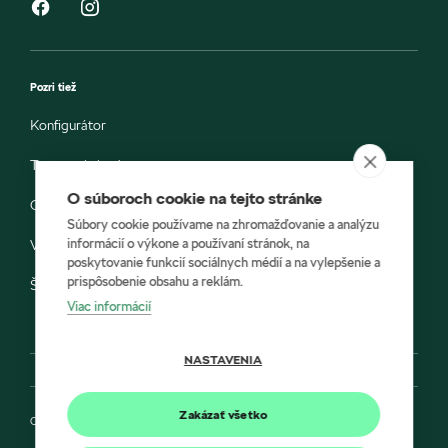
Pozri tiež
Konfigurátor
Testovacia jazda
O súboroch cookie na tejto stránke
Objednávka do servisu
Súbory cookie používame na zhromažďovanie a analýzu
informácií o výkone a používaní stránok, na
Vozidlá ihneď k odberu
poskytovanie funkcií sociálnych médií a na vylepšenie a
prispôsobenie obsahu a reklám.
Škoda E-shop
Viac informácií
NASTAVENIA
Zakázať všetko
Ochrana osobných údajov