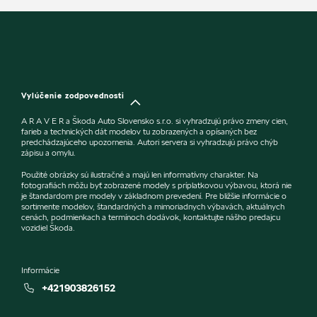
Vylúčenie zodpovednosti
A R A V E R a Škoda Auto Slovensko s.r.o. si vyhradzujú právo zmeny cien,
farieb a technických dát modelov tu zobrazených a opísaných bez
predchádzajúceho upozornenia. Autori servera si vyhradzujú právo chýb
zápisu a omylu.
Použité obrázky sú ilustračné a majú len informatívny charakter. Na
fotografiách môžu byť zobrazené modely s príplatkovou výbavou, ktorá nie
je štandardom pre modely v základnom prevedení. Pre bližšie informácie o
sortimente modelov, štandardných a mimoriadnych výbavách, aktuálnych
cenách, podmienkach a termínoch dodávok, kontaktujte nášho predajcu
vozidiel Škoda.
Informácie
+421903826152