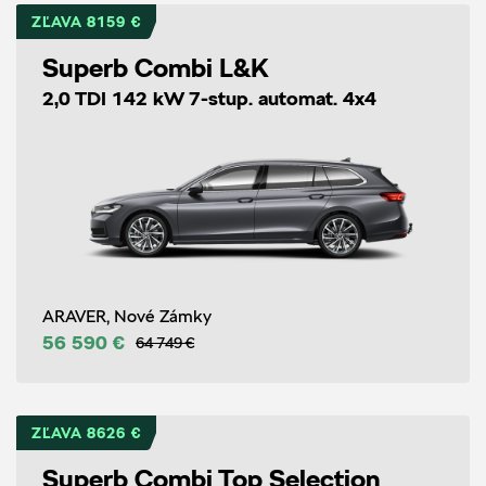
ZĽAVA 8159 €
Superb Combi L&K
2,0 TDI 142 kW 7-stup. automat. 4x4
ARAVER, Nové Zámky
56 590 €
64 749 €
ZĽAVA 8626 €
Superb Combi Top Selection