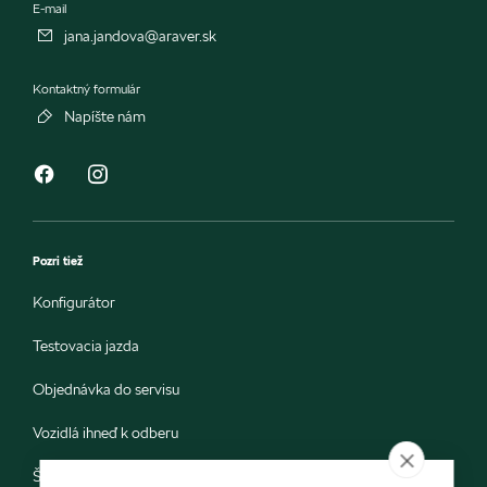
E-mail
jana.jandova@araver.sk
Kontaktný formulár
Napíšte nám
Pozri tiež
Konfigurátor
Testovacia jazda
Objednávka do servisu
Vozidlá ihneď k odberu
Škoda E-shop