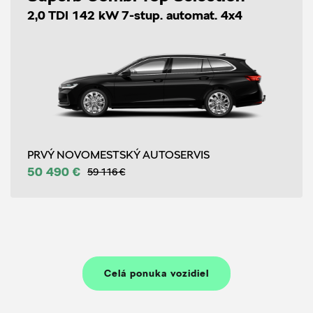
2,0 TDI 142 kW 7-stup. automat. 4x4
PRVÝ NOVOMESTSKÝ AUTOSERVIS
50 490 €
59 116 €
Celá ponuka vozidiel