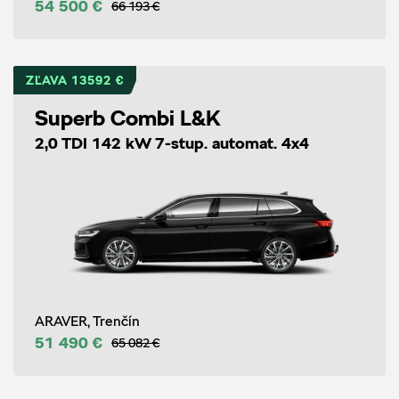
54 500 €
66 193 €
ZĽAVA 13592 €
Superb Combi L&K
2,0 TDI 142 kW 7-stup. automat. 4x4
ARAVER, Trenčín
51 490 €
65 082 €