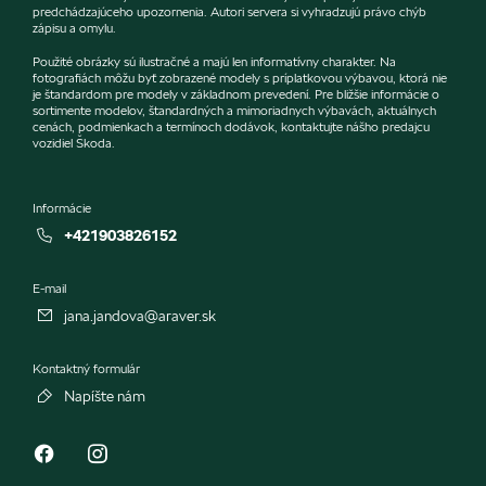
predchádzajúceho upozornenia. Autori servera si vyhradzujú právo chýb
zápisu a omylu.
Použité obrázky sú ilustračné a majú len informatívny charakter. Na
fotografiách môžu byť zobrazené modely s príplatkovou výbavou, ktorá nie
je štandardom pre modely v základnom prevedení. Pre bližšie informácie o
sortimente modelov, štandardných a mimoriadnych výbavách, aktuálnych
cenách, podmienkach a termínoch dodávok, kontaktujte nášho predajcu
vozidiel Škoda.
Informácie
+421903826152
E-mail
jana.jandova@araver.sk
Kontaktný formulár
Napíšte nám