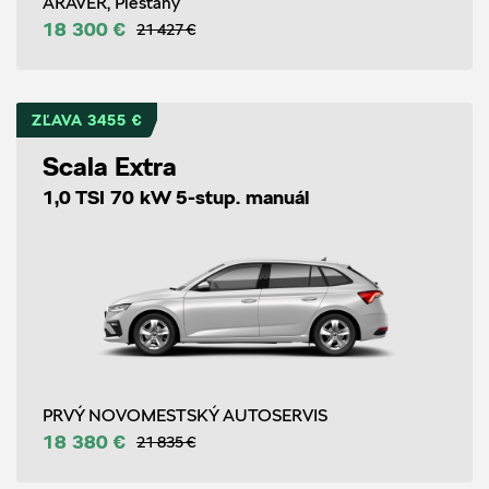
ARAVER, Piešťany
18 300 €
21 427 €
ZĽAVA 3455 €
Scala Extra
1,0 TSI 70 kW 5-stup. manuál
PRVÝ NOVOMESTSKÝ AUTOSERVIS
18 380 €
21 835 €