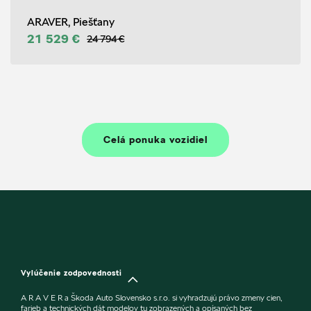
ARAVER, Piešťany
21 529 €
24 794 €
Celá ponuka vozidiel
Vylúčenie zodpovednosti
A R A V E R a Škoda Auto Slovensko s.r.o. si vyhradzujú právo zmeny cien,
farieb a technických dát modelov tu zobrazených a opísaných bez