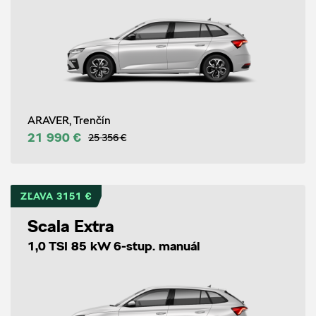
ARAVER, Trenčín
21 990 €
25 356 €
ZĽAVA 3151 €
Scala Extra
1,0 TSI 85 kW 6-stup. manuál