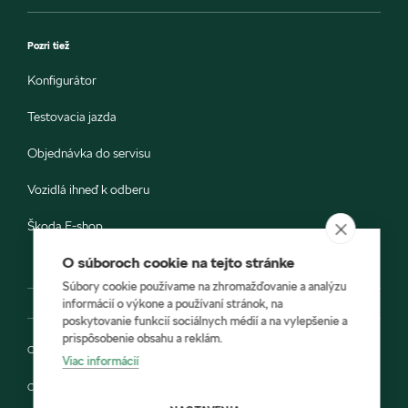
Pozri tiež
Konfigurátor
Testovacia jazda
Objednávka do servisu
Vozidlá ihneď k odberu
Škoda E-shop
O súboroch cookie na tejto stránke
Súbory cookie používame na zhromažďovanie a analýzu
informácií o výkone a používaní stránok, na
poskytovanie funkcií sociálnych médií a na vylepšenie a
prispôsobenie obsahu a reklám.
Ochrana osobných údajov
Viac informácií
Cookies