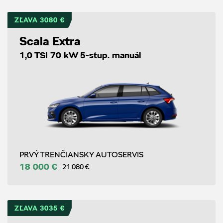
ZĽAVA 3080 €
Scala Extra
1,0 TSI 70 kW 5-stup. manuál
PRVÝ TRENČIANSKY AUTOSERVIS
18 000 €
21 080 €
ZĽAVA 3035 €