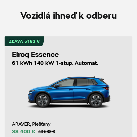
Vozidlá ihneď k odberu
ZĽAVA 5183 €
Elroq Essence
61 kWh 140 kW 1-stup. Automat.
ARAVER, Piešťany
38 400 €
43 583 €