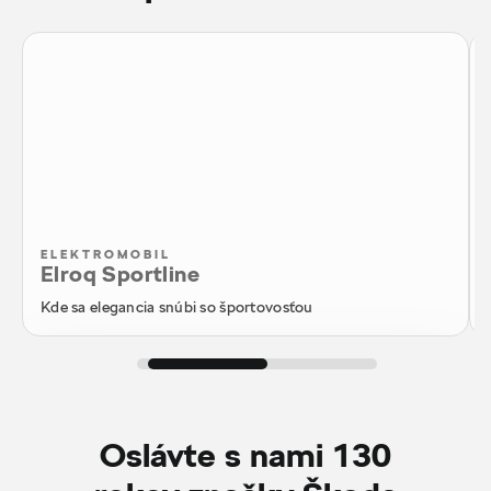
ELEKTROMOBIL
Elroq Sportline
Kde sa elegancia snúbi so športovosťou
Konfigurátor
Oslávte s nami 130
Ponuka skladových vozidiel