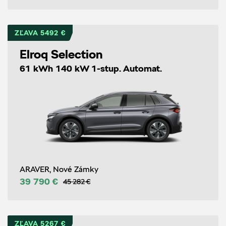
ZĽAVA 5492 €
Elroq Selection
61 kWh 140 kW 1-stup. Automat.
ARAVER, Nové Zámky
39 790 €
45 282 €
ZĽAVA 5267 €