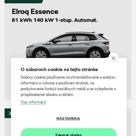
Elroq Essence
61 kWh 140 kW 1-stup. Automat.
O súboroch cookie na tejto stránke
Súbory cookie používame na zhromažďovanie a analýzu
PRVÝ NOVOMESTSKÝ AUTOSERVIS
informácií o výkone a používaní stránok, na
36 990 €
42 257 €
poskytovanie funkcií sociálnych médií a na vylepšenie a
prispôsobenie obsahu a reklám.
Viac informácií
ZĽAVA 5378 €
NASTAVENIA
Elroq Essence
61 kWh 140 kW 1-stup. Automat.
Zakázať všetko