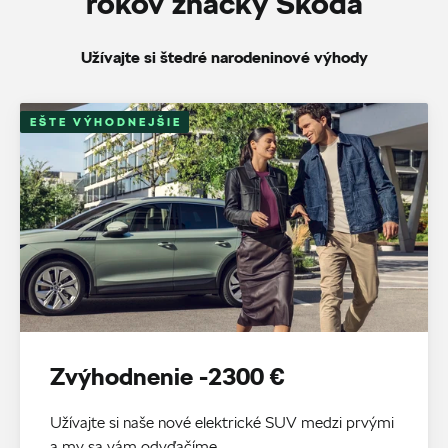
rokov značky Škoda
Užívajte si štedré narodeninové výhody
EŠTE VÝHODNEJŠIE
Zvýhodnenie -2300 €
Užívajte si naše nové elektrické SUV medzi prvými
a my sa vám odvďačíme.