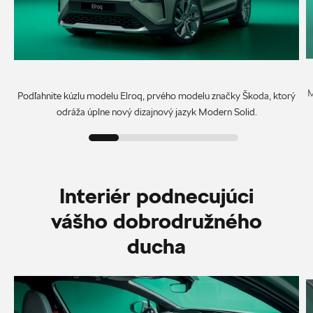
M
Podľahnite kúzlu modelu Elroq, prvého modelu značky Škoda, ktorý
odráža úplne nový dizajnový jazyk Modern Solid.
Interiér podnecujúci
vášho dobrodružného
ducha