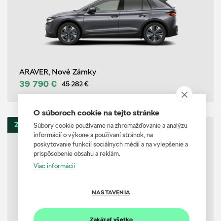
ARAVER, Nové Zámky
39 790 €
45 282 €
O súboroch cookie na tejto stránke
ZĽAVA 5267 €
Súbory cookie používame na zhromažďovanie a analýzu
informácií o výkone a používaní stránok, na
Elroq Essence
poskytovanie funkcií sociálnych médií a na vylepšenie a
prispôsobenie obsahu a reklám.
61 kWh 140 kW 1-stup. Automat.
Viac informácií
NASTAVENIA
Zakázať všetko