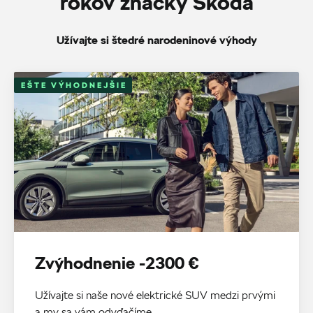
rokov značky Škoda
Užívajte si štedré narodeninové výhody
EŠTE VÝHODNEJŠIE
Zvýhodnenie -2300 €
Užívajte si naše nové elektrické SUV medzi prvými
a my sa vám odvďačíme.