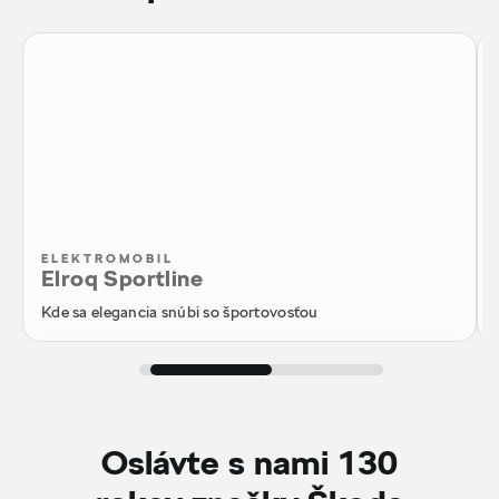
ELEKTROMOBIL
Elroq Sportline
Kde sa elegancia snúbi so športovosťou
Konfigurátor
Oslávte s nami 130
Ponuka skladových vozidiel