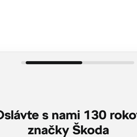
Konfigurátor
Ponuka skladových vozidiel
Oslávte s nami 130 roko
značky Škoda