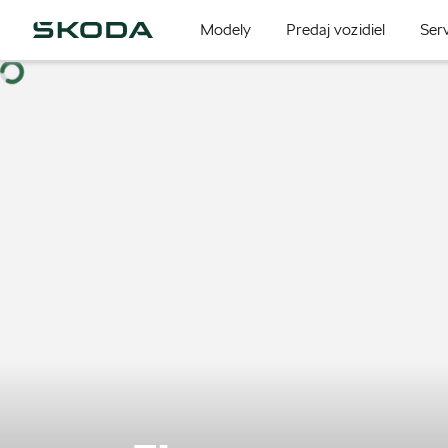
Modely
Predaj vozidiel
Serv