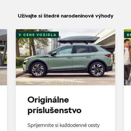
Užívajte si štedré narodeninové výhody
V CENE VOZIDLA
B
Originálne
príslušenstvo
Spríjemnite si každodenné cesty