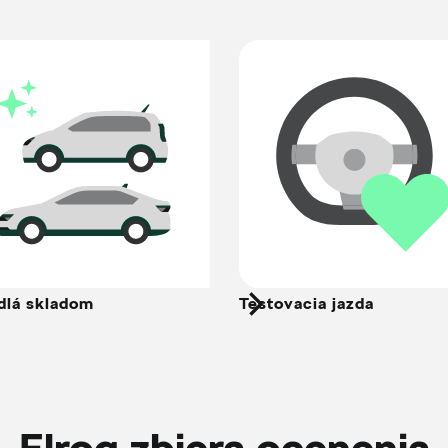
dlá skladom
Testovacia jazda
Elroq zbiera ocenenia