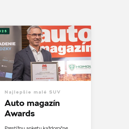
025
Najlepšie malé SUV
Auto magazín
Awards
Prestížnu anketu každoročne