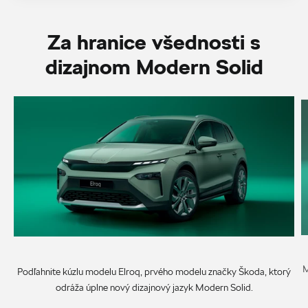
Za hranice všednosti s
dizajnom Modern Solid
M
Podľahnite kúzlu modelu Elroq, prvého modelu značky Škoda, ktorý
odráža úplne nový dizajnový jazyk Modern Solid.