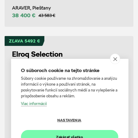
ARAVER, Piešťany
38 400 €
43 583 €
ZĽAVA 5492 €
Elroq Selection
61 kWh 140 kW 1-stup. Automat.
O súboroch cookie na tejto stránke
Súbory cookie používame na zhromažďovanie a analýzu
informácií o výkone a používaní stránok, na
poskytovanie funkcií sociálnych médií a na vylepšenie a
prispôsobenie obsahu a reklám.
Viac informácií
NASTAVENIA
ARAVER, Nové Zámky
39 790 €
45 282 €
Zakázať všetko