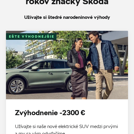
rokov značky Škoda
Užívajte si štedré narodeninové výhody
EŠTE VÝHODNEJŠIE
Zvýhodnenie -2300 €
Užívajte si naše nové elektrické SUV medzi prvými
a my sa vám odvďačíme.