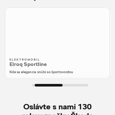
ELEKTROMOBIL
Elroq Sportline
Kde sa elegancia snúbi so športovosťou
Konfigurátor
Oslávte s nami 130
Ponuka skladových vozidiel